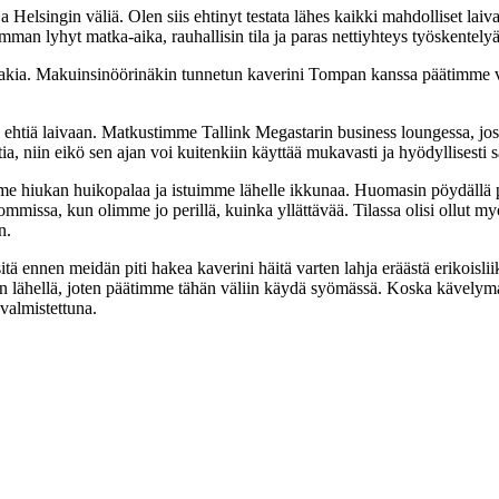
 Helsingin väliä. Olen siis ehtinyt testata lähes kaikki mahdolliset la
an lyhyt matka-aika, rauhallisin tila ja paras nettiyhteys työskentelyä
yön takia. Makuinsinöörinäkin tunnetun kaverini Tompan kanssa päätimm
eli ehtiä laivaan. Matkustimme Tallink Megastarin business loungessa, jos
, niin eikö sen ajan voi kuitenkiin käyttää mukavasti ja hyödyllisesti 
me hiukan huikopalaa ja istuimme lähelle ikkunaa. Huomasin pöydällä pie
issa, kun olimme jo perillä, kuinka yllättävää. Tilassa olisi ollut myö
n.
sitä ennen meidän piti hakea kaverini häitä varten lahja eräästä erikois
alin lähellä, joten päätimme tähän väliin käydä syömässä. Koska kävely
 valmistettuna.