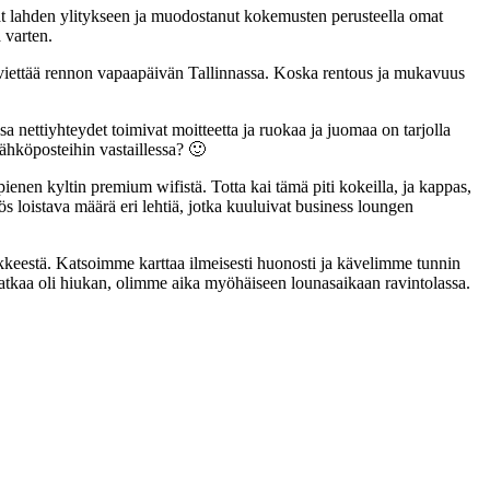
ivat lahden ylitykseen ja muodostanut kokemusten perusteella omat
 varten.
e viettää rennon vapaapäivän Tallinnassa. Koska rentous ja mukavuus
sa nettiyhteydet toimivat moitteetta ja ruokaa ja juomaa on tarjolla
sähköposteihin vastaillessa? 🙂
nen kyltin premium wifistä. Totta kai tämä piti kokeilla, ja kappas,
s loistava määrä eri lehtiä, jotka kuuluivat business loungen
liikkeestä. Katsoimme karttaa ilmeisesti huonosti ja kävelimme tunnin
matkaa oli hiukan, olimme aika myöhäiseen lounasaikaan ravintolassa.