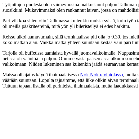
Työjuttujen puolesta olen viimevuosina matkustanut paljon Tallinnan ja
suosikkini. Mukavimmaksi olen rankannut laivan, jossa on mahdollisimm
Pari viikkoa sitten olin Tallinnassa kuitenkin muista syistä, kuin t
oli meillä pääkriteereinä, mitä yön yli bileristeilyä ei edes harkittu.
Reissu alkoi aamuvarhain, sillä terminaalissa piti olla jo 9.30, jos mi
koko matkan ajan. Vaikka matka yhteen suuntaan kestää vain pari tuntia
Tarjolla oli buffetissa aamiaista hyvällä juomavalikoimalla. Nappasim
netissä oli vääntöä ja paljon. Olimme vasta pääsemässä alkuun somehomm
valikoimaan. Niiden lukeminen saa kuitenkin jäädä seuraavaan kertaa
Maissa oli ajatus käydä thaimaalaisessa
Nok Nok ravintolassa
, mutta 
väärään suuntaan. Lopulta tajusimme, että liike olikin aivan termina
Tuttuun tapaan listalla oli perinteistä thaimaalaista, mutta laadukkaasti