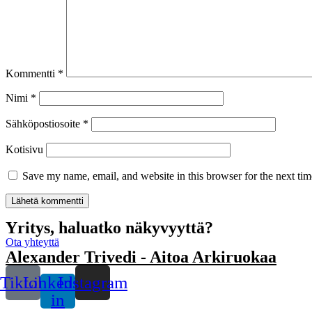
Kommentti
*
Nimi
*
Sähköpostiosoite
*
Kotisivu
Save my name, email, and website in this browser for the next ti
Yritys, haluatko näkyvyyttä?
Ota yhteyttä
Alexander Trivedi - Aitoa Arkiruokaa
Tiktok
Linkedin-
Instagram
in