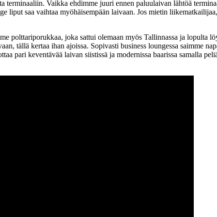
 terminaaliin. Vaikka ehdimme juuri ennen paluulaivan lähtöä terminaalii
nge liput saa vaihtaa myöhäisempään laivaan. Jos mietin liikematkailijaa, 
e polttariporukkaa, joka sattui olemaan myös Tallinnassa ja lopulta löy
, tällä kertaa ihan ajoissa. Sopivasti business loungessa saimme nap
ttaa pari keventävää laivan siistissä ja modernissa baarissa samalla pe