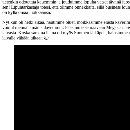
tietenkin odotettua kauemmin ja jouduimme lopulta vatsat täynnä juosta
sen! Lipuntarkastaja totesi, että olimme onnekkaita, sillä business lou
on kyllä omaa luokkaansa.
Nyt kun oli hetki aikaa, nautimme oluet, moikkasimme erästä kaverimm
voinut mennä tämän sulavemmin. Pääsimme seuraavaan Megastar-laivaan
laivasta. Koska samana iltana oli myös Suomen lätkäpeli, halusimme o
laivalla vähään aikaan 🙂