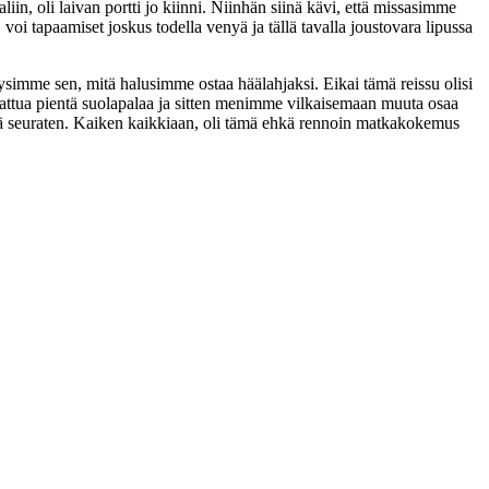
n, oli laivan portti jo kiinni. Niinhän siinä kävi, että missasimme
voi tapaamiset joskus todella venyä ja tällä tavalla joustovara lipussa
simme sen, mitä halusimme ostaa häälahjaksi. Eikai tämä reissu olisi
attua pientä suolapalaa ja sitten menimme vilkaisemaan muuta osaa
liä seuraten. Kaiken kaikkiaan, oli tämä ehkä rennoin matkakokemus