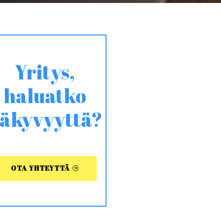
Yritys,
haluatko
äkyvyyttä?
OTA YHTEYTTÄ