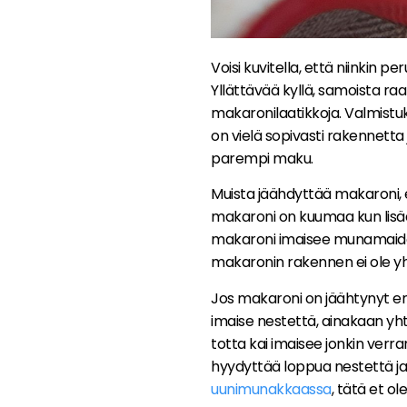
Voisi kuvitella, että niinkin p
Yllättävää kyllä, samoista r
makaronilaatikkoja. Valmistuks
on vielä sopivasti rakennetta 
parempi maku.
Muista jäähdyttää makaroni, e
makaroni on kuumaa kun lisä
makaroni imaisee munamaidon j
makaronin rakennen ei ole yhtä
Jos makaroni on jäähtynyt enn
imaise nestettä, ainakaan yht
totta kai imaisee jonkin verr
hyydyttää loppua nestettä ja
uunimunakkaassa
, tätä et o