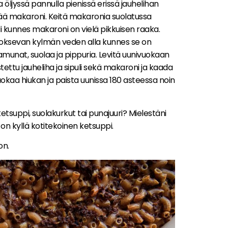
ta öljyssä pannulla pienissä erissä jauhelihan
lisää makaroni. Keitä makaronia suolatussa
i kunnes makaroni on vielä pikkuisen raaka.
 juoksevan kylmän veden alla kunnes se on
amunat, suolaa ja pippuria. Levitä uunivuokaan
stettu jauheliha ja sipuli sekä makaroni ja kaada
okaa hiukan ja paista uunissa 180 asteessa noin
etsuppi, suolakurkut tai punajuuri? Mielestäni
 on kyllä kotitekoinen ketsuppi.
on.