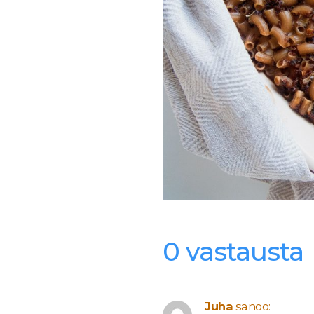
0 vastausta
Juha
sanoo: