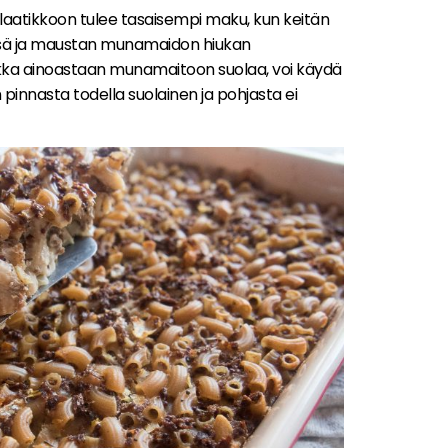
aatikkoon tulee tasaisempi maku, kun keitän
sä ja maustan munamaidon hiukan
ikka ainoastaan munamaitoon suolaa, voi käydä
 pinnasta todella suolainen ja pohjasta ei