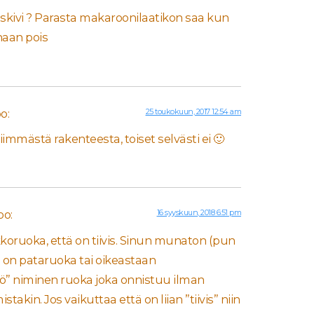
iliskivi ? Parasta makaroonilaatikon saa kun
aan pois
o:
25 toukokuun, 2017 12:54 am
viimmästä rakenteesta, toiset selvästi ei 🙂
oo:
16 syyskuun, 2018 6:51 pm
ikkoruoka, että on tiivis. Sinun munaton (pun
o on pataruoka tai oikeastaan
” niminen ruoka joka onnistuu ilman
takin. Jos vaikuttaa että on liian ”tiivis” niin