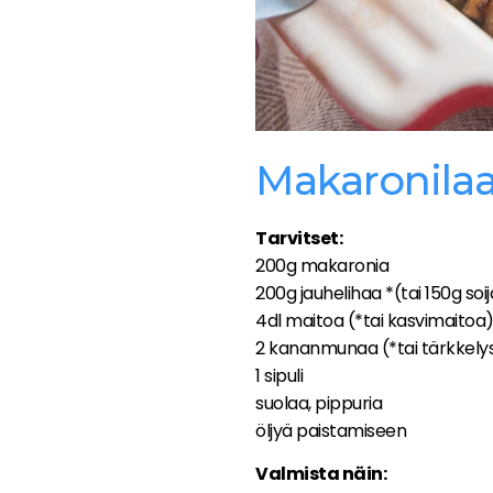
Makaronilaa
Tarvitset:
200g makaronia
200g jauhelihaa *(tai 150g so
4dl maitoa (*tai kasvimaitoa
2 kananmunaa (*tai tärkkelys
1 sipuli
suolaa, pippuria
öljyä paistamiseen
Valmista näin: