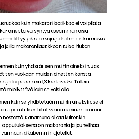
erusruokaa kuin makaronilaatikkoa ei voi pilata.
aaka-aineista voi syntyä useammanlaisia
een liittyy pikkuniksejä, joilla itse makaronissa
ja joilla makaronilaatikkoon tulee hiukan
nnen kuin yhdistät sen muihin aineksiin. Jos
ät sen vuokaan muiden ainesten kanssa,
a turpoaa noin 1,3 kertaiseksi. Tällöin
 miellyttävä kuin se voisi olla.
en kuin se yhdistetään muihin aineksiin, se ei
ä nopeasti. Kun laitat vuuan uuniin, makaroni
an nestettä. Kanamuna alkaa kuitenkin
 lopputuloksena on makaronia ja jauhelihaa
le varmaan aikaisemmin ajatellut.