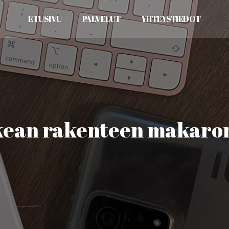
ETUSIVU
PALVELUT
YHTEYSTIEDOT
ikean rakenteen makaro