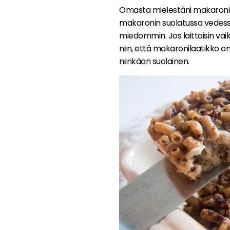
Omasta mielestäni makaronil
makaronin suolatussa vedes
miedommin. Jos laittaisin va
niin, että makaronilaatikko on
niinkään suolainen.