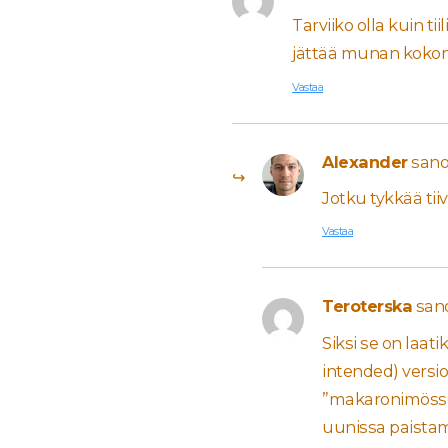
Tarviiko olla kuin ti
jättää munan kokon
Vastaa
Alexander
sano
Jotku tykkää tii
Vastaa
Teroterska
san
Siksi se on laat
intended) versi
”makaronimössö
uunissa paistamis