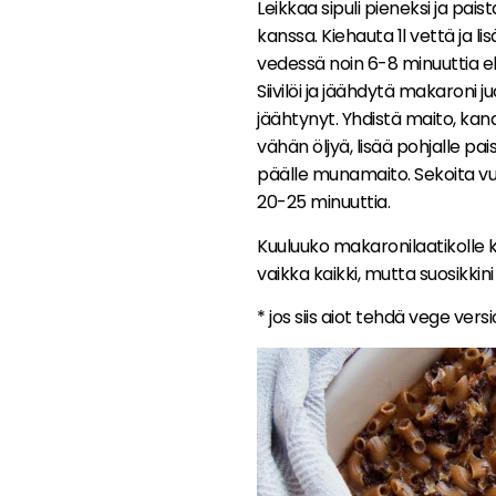
Leikkaa sipuli pieneksi ja pais
kanssa. Kiehauta 1l vettä ja 
vedessä noin 6-8 minuuttia el
Siivilöi ja jäähdytä makaroni
jäähtynyt. Yhdistä maito, kan
vähän öljyä, lisää pohjalle pai
päälle munamaito. Sekoita vu
20-25 minuuttia.
Kuuluuko makaronilaatikolle k
vaikka kaikki, mutta suosikkini
* jos siis aiot tehdä vege versi