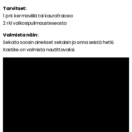
Tarvitset:
1 prk kermaviiliä tai kaurafraicea
2 rkl valkosipulimausteseosta
Valmista näin:
Sekoita soosin ainekset sekaisin ja anna seistä hetki.
Kastike on valmista nautittavaksi.