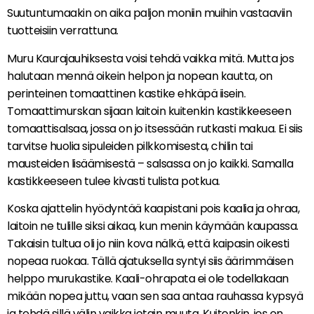
Suutuntumaakin on aika paljon moniin muihin vastaaviin
tuotteisiin verrattuna.
Muru Kaurajauhiksesta voisi tehdä vaikka mitä. Mutta jos
halutaan mennä oikein helpon ja nopean kautta, on
perinteinen tomaattinen kastike ehkäpä iisein.
Tomaattimurskan sijaan laitoin kuitenkin kastikkeeseen
tomaattisalsaa, jossa on jo itsessään rutkasti makua. Ei siis
tarvitse huolia sipuleiden pilkkomisesta, chilin tai
mausteiden lisäämisestä – salsassa on jo kaikki. Samalla
kastikkeeseen tulee kivasti tulista potkua.
Koska ajattelin hyödyntää kaapistani pois kaalia ja ohraa,
laitoin ne tulille siksi aikaa, kun menin käymään kaupassa.
Takaisin tultua oli jo niin kova nälkä, että kaipasin oikesti
nopeaa ruokaa. Tällä ajatuksella syntyi siis äärimmäisen
helppo murukastike. Kaali-ohrapata ei ole todellakaan
mikään nopea juttu, vaan sen saa antaa rauhassa kypsyä
ja tehdä sillä välin vaikka jotain muuta. Kuitenkin, jos on