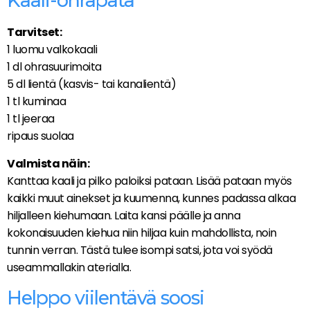
Kaali-ohrapata
Tarvitset:
1 luomu valkokaali
1 dl ohrasuurimoita
5 dl lientä (kasvis- tai kanalientä)
1 tl kuminaa
1 tl jeeraa
ripaus suolaa
Valmista näin:
Kanttaa kaali ja pilko paloiksi pataan. Lisää pataan myös
kaikki muut ainekset ja kuumenna, kunnes padassa alkaa
hiljalleen kiehumaan. Laita kansi päälle ja anna
kokonaisuuden kiehua niin hiljaa kuin mahdollista, noin
tunnin verran. Tästä tulee isompi satsi, jota voi syödä
useammallakin aterialla.
Helppo viilentävä soosi