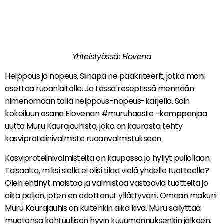
Yhteistyössä: Elovena
Helppous ja nopeus. Siinäpä ne pääkriteerit, jotka moni
asettaa ruoanlaitolle. Ja tässä reseptissä mennään
nimenomaan tällä helppous-nopeus-kärjellä. Sain
kokeiluun osana Elovenan #muruhaaste -kamppanjaa
uutta Muru Kaurajauhista, joka on kaurasta tehty
kasviproteiinivalmiste ruoanvalmistukseen.
Kasviproteiinivalmisteita on kaupassa jo hyllyt pullollaan.
Toisaalta, miksi siellä ei olisi tilaa vielä yhdelle tuotteelle?
Olen ehtinyt maistaa ja valmistaa vastaavia tuotteita jo
aika paljon, joten en odottanut yllättyväni. Omaan makuni
Muru Kaurajauhis on kuitenkin aika kiva. Muru säilyttää
muotonsa kohtuullisen hyvin kuuumennuksenkin jälkeen.