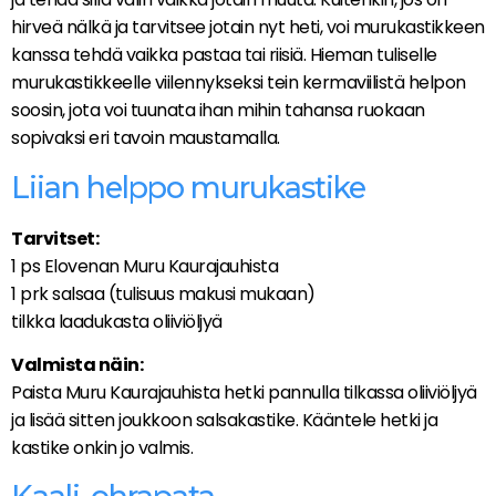
hirveä nälkä ja tarvitsee jotain nyt heti, voi murukastikkeen
kanssa tehdä vaikka pastaa tai riisiä. Hieman tuliselle
murukastikkeelle viilennykseksi tein kermaviilistä helpon
soosin, jota voi tuunata ihan mihin tahansa ruokaan
sopivaksi eri tavoin maustamalla.
Liian helppo murukastike
Tarvitset:
1 ps Elovenan Muru Kaurajauhista
1 prk salsaa (tulisuus makusi mukaan)
tilkka laadukasta oliiviöljyä
Valmista näin:
Paista Muru Kaurajauhista hetki pannulla tilkassa oliiviöljyä
ja lisää sitten joukkoon salsakastike. Kääntele hetki ja
kastike onkin jo valmis.