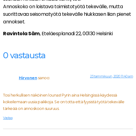
Annoskoko on loistava toimistotyötä tekevälle, mutta
suorittavaa seisomatyötä tekevälle hiukkasen liian pienet
annokset.
Ravintola Säm
, Eteläesplanadi 22, 00130 Helsinki
0 vastausta
23 tammikuun, 2020 11:40 am
Hirvonen
sanoo:
Tosi herkullisen näköinen lounas! Pyrin aina Helsingissä käydessä
kokeilemaan uusia paikkoja. Se on totta että fyysistä työtä tekevälle
tärkeää on annoskoon suuruus.
Vastaa