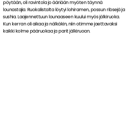
pöytään, oli ravintola jo ääriään myöten täynnä
lounastajia. Ruokalistalta löytyi lohiramen, possun ribsejä ja
sushia. Laajennettuun lounaaseen kuului myös jälkiruoka.
Kun kerran oli aikaa ja nälkäkin, niin otimme jaettavaksi
kaikki kolme pääruokaa ja parit jälkiruoan.