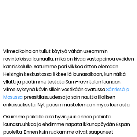
Viimeaikoina on tullut käytyä vähän useammin
ravintoloissa lounaalla, mikä on kivaa vastapainoa eväiden
kanniskelulle. Satuimme pari viikkoa sitten olemaan
Helsingin keskustassa liikkeellä lounasaikaan, kun nälkä
yllätti, ja päätimme testata Säm-ravintolan lounaan.
Viime syksynä kävin silloin vastikään avatussa
Sämissä ja
Masussa
pressitilaisuudessa ja sain nauttia illallisen
erikoisuuksista. Nyt pääsin maistelemaan myös lounasta.
Osuimme paikalle aika hyvin juuri ennen pahinta
lounasruuhkaa ja ehdimme napata ikkunapöydän Espan
puolelta. Ennen kuin ruokamme olivat saapuneet