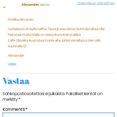
23 tammikuun, 2020 12:07 pm
Alexander
sanoo:
Moikka Hirvonen,
ruokaisuus on kyllä valttia. Tässä jtussa oleva ravintola taitaa olla
historiaa mutta tilalla on vissii joku toinen paikka.
Cafe Ulpukka kuulostaa tosi kivalta, pitää vierailla jos olen sillä
suunnalla 🙂
Alexander
Vastaa
Vastaa
Sähköpostiosoitettasi ei julkaista.
Pakolliset kentät on
merkitty
*
Kommentti
*