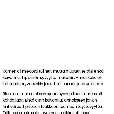
Ramen oli miedosti tulinen, mutta muuten se olisi ehkä
kaivannut hippusen syvyyttä makuihin. Annoskoko oli
kohtuullinen, varsinkin jos ottaa lounaan jälkiruokineen.
Ribseissä makua oli sen sijaan hyvin ja lihan mureus oli
kohdallaan. Ehkä olisin kaivannut annokseen jonkin
hiilihydraattipitoisen lisäkkeen tuomaan täyttävyyttä.
Erillisessä ruokasaliin avoimessa pikkukeittiössä