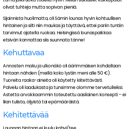
olivat tuhteja mutta sopivan pieniä.
Sijainnista huolimatta, oli Sämin lounas hyvin kohtuullisen
hintainen ja silti niin maukas ja täyttävä, ettei pariin tuntiin
tarvinnut ajatella ruokaa. Helsingissä lounaspaikkaa
etsivän kannattaa siis suunnata tänne!
Kehuttavaa
Annosten maku ja ulkonäkö oli äärimmäisen kohdallaan
hintaan nähden (meillä koko lystiin meni alle 50 €).
Tuoreita raaka-aineita oli käytetty kiitettävästi.
Palvelu oli laadukasta ja tunsimme olomme tervetulleiksi.
Astetta arvokkaammin toteutettu aasilainen konsepti – ei
liian tulista, öljyistä tai epämääräistä.
Kehitettävää
Lounaan hintaan ei kuulu kahvi/tee.