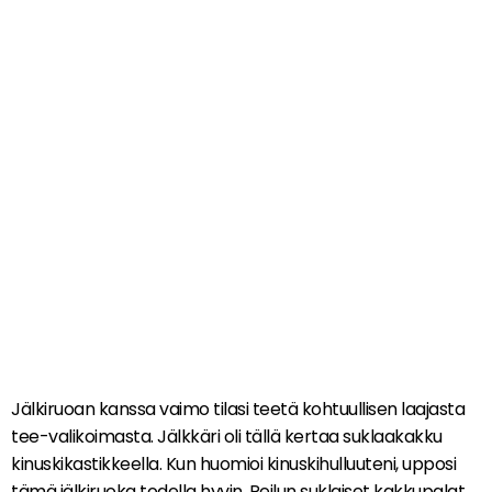
Jälkiruoan kanssa vaimo tilasi teetä kohtuullisen laajasta
tee-valikoimasta. Jälkkäri oli tällä kertaa suklaakakku
kinuskikastikkeella. Kun huomioi kinuskihulluuteni, upposi
tämä jälkiruoka todella hyvin. Reilun suklaiset kakkupalat