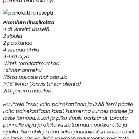
painekattilaa kuin nyt.
Premium linssikeitto
4 dl vihreitä linssejä
2 sipulia
2 porkkanaa
4 vihreää chiliä
4-5rkl öljyä
1/3prk tomaattimurskaa
1 sitruunanmehu
1/5rsa pakaste ruohosipulia
1-1,5l lientä (kasvis tai kanalientä)
2rkl garam masalaa
Huuhtele linssit, laita painekattilaan ja lisää liemi päälle.
Laita painekattilaan kansi, kuumenna kunnes porisee ja
laske lämpöä. Kuori ja pilko sipulit, porkkanat. Lorauta
pannulle öljyä ja aloita kuullottamaan porkkanoita ja
sipulia. Pilko chili ja lisää sekin pannulle. Kun vihannekset
on läpikuultavia, lisää joukkoon mausteet ja sekoittele.