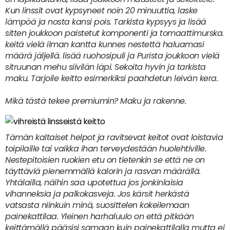
Kun linssit ovat kypsyneet noin 20 minuuttia, laske
lämpöä ja nosta kansi pois. Tarkista kypsyys ja lisää
sitten joukkoon paistetut komponenti ja tomaattimurska.
keitä vielä ilman kantta kunnes nestettä haluamasi
määrä jäljellä. lisää ruohosipuli ja Purista joukkoon vielä
sitruunan mehu siivilän läpi. Sekoita hyvin ja tarkista
maku. Tarjoile keitto esimerkiksi paahdetun leivän kera.
Mikä tästä tekee premiumin? Maku ja rakenne.
Tämän kaltaiset helpot ja ravitsevat keitot ovat loistavia
toipilaille tai vaikka ihan terveydestään huolehtiville.
Nestepitoisien ruokien etu on tietenkin se että ne on
täyttäviä pienemmällä kalorin ja rasvan määrällä.
Yhtälailla, näihin saa upotettua jos jonkinlaisia
vihanneksia ja palkokasveja. Jos kärsit herkästä
vatsasta niinkuin minä, suosittelen kokeilemaan
painekattilaa. Yleinen harhaluulo on että pitkään
keittämällä pääsisi samaan kuin painekattilalla mutta ei