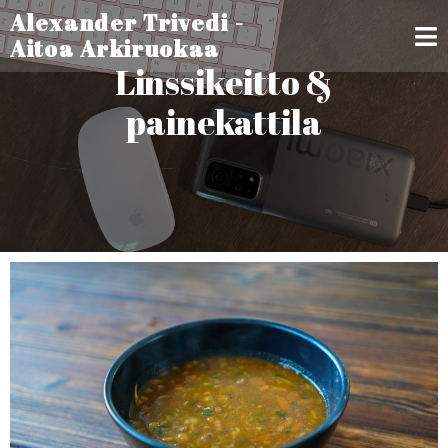
Alexander Trivedi -
Aitoa Arkiruokaa
Linssikeitto &
painekattila