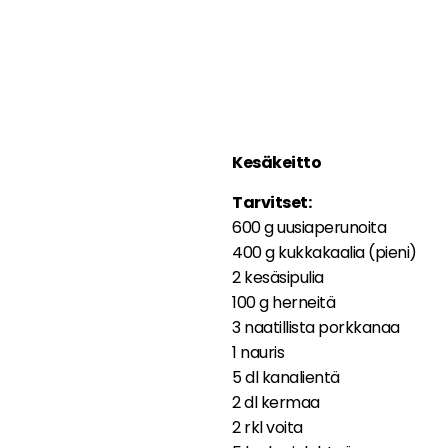
Kesäkeitto
Tarvitset:
600 g uusiaperunoita
400 g kukkakaalia (pieni)
2 kesäsipulia
100 g herneitä
3 naatillista porkkanaa
1 nauris
5 dl kanalientä
2 dl kermaa
2 rkl voita