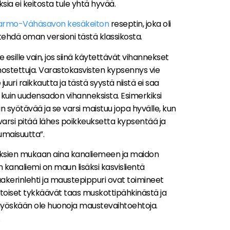
sia ei keitosta tule yhtä hyvää.
armo-Vähäsavon kesäkeiton
reseptin, joka oli
 tehdä oman versioni tästä klassikosta.
esille vain, jos siinä käytettävät vihannekset
nostettuja. Varastokasvisten kypsennys vie
 juuri raikkautta ja tästä syystä niistä ei saa
uin uudensadon vihanneksista. Esimerkiksi
n syötävää ja se varsi maistuu jopa hyvälle, kun
arsi pitää lähes poikkeuksetta kypsentää ja
maisuutta”.
ksien mukaan aina kanaliemeen ja maidon
kanaliemi on maun lisäksi kasvislientä
akerinlehti ja maustepippuri ovat toimineet
iset tykkäävät taas muskottipähkinästä ja
 myöskään ole huonoja maustevaihtoehtoja.