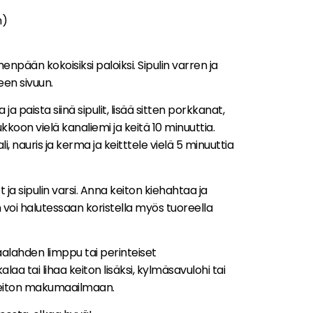
n)
enpään kokoisiksi paloiksi. Sipulin varren ja
een sivuun.
ja paista siinä sipulit, lisää sitten porkkanat,
kkoon vielä kanaliemi ja keitä 10 minuuttia.
i, nauris ja kerma ja keitttele vielä 5 minuuttia
 ja sipulin varsi. Anna keiton kiehahtaa ja
n voi halutessaan koristella myös tuoreella
Maalahden limppu tai perinteiset
alaa tai lihaa keiton lisäksi, kylmäsavulohi tai
 keiton makumaailmaan.