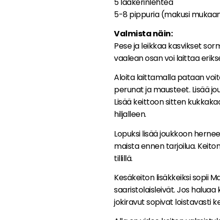
5 laakerinlehteä
5-8 pippuria (makusi mukaa
Valmista näin:
Pese ja leikkaa kasvikset sorm
vaalean osan voi laittaa eriks
Aloita laittamalla pataan voita 
perunat ja mausteet. Lisää jou
Lisää keittoon sitten kukkakaal
hiljalleen.
Lopuksi lisää joukkoon herneet
maista ennen tarjoilua. Keito
tillillä.
Kesäkeiton lisäkkeiksi sopii 
saaristolaisleivät. Jos haluaa k
jokiravut sopivat loistavasti