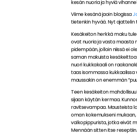
kesän nuoria ja hyviä vihannek
Viime kesänä jaoin blogissa
J
tietenkin hyvää. Nyt ajattelin
Kesäkeiton herkkä maku tulee 
ovat nuoria ja vasta maasta 
pidempään, jolloin niissä ei ole
saman makuista kesäkeittoa k
nuori kukkakaali on raakanaki
taas isommassa kukkaalissa v
maussakin on enemmän ”puu
Teen kesäkeiton mahdollisuu
sijaan käytän kermaa. Kunnon 
ravitsevampaa. Mausteista la
oman kokemukseni mukaan, to
valkopippurista, jotka eivät
Mennään sitten itse reseptiin.