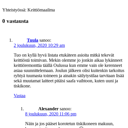
Yhteistyössä: Keittiömaailma
0 vastausta
Tuula
sanoo:
2 joulukuun, 2020 10:29 am
Tuo on kyllä hyvä listata etukäteen asioita mitkä tekevät
keittiöstä toimivan. Mekin olemme jo jonkin aikaa lykänneet
keittiöremonttia täällä Oulussa kun emme vain ole kerenneet
asiaa suunnittelemaan. Joulun jälkeen olisi kuitenkin tarkoitus
ryhtyä tuumasta toimeen ja ainakin säilytystilaa tarvitaan lisää
sekä muutamat laitteet pitäisi saafa vaihtoon, kuten uuni ja
tiskikone.
Vastaa
Alexander
sanoo:
8 joulukuun, 2020 11:06 pm
Näin ja jos pääset korotetun tiskikoneen makuun,