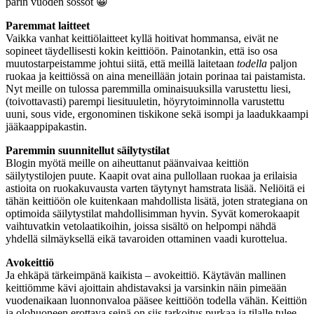
parin vuoden sössöt 😀
Paremmat laitteet
Vaikka vanhat keittiölaitteet kyllä hoitivat hommansa, eivät ne
sopineet täydellisesti kokin keittiöön. Painotankin, että iso osa
muutostarpeistamme johtui siitä, että meillä laitetaan
todella
paljon
ruokaa ja keittiössä on aina meneillään jotain porinaa tai paistamista.
Nyt meille on tulossa paremmilla ominaisuuksilla varustettu liesi,
(toivottavasti) parempi liesituuletin, höyrytoiminnolla varustettu
uuni, sous vide, ergonominen tiskikone sekä isompi ja laadukkaampi
jääkaappipakastin.
Paremmin suunnitellut säilytystilat
Blogin myötä meille on aiheuttanut päänvaivaa keittiön
säilytystilojen puute. Kaapit ovat aina pullollaan ruokaa ja erilaisia
astioita on ruokakuvausta varten täytynyt hamstrata lisää. Neliöitä ei
tähän keittiöön ole kuitenkaan mahdollista lisätä, joten strategiana on
optimoida säilytystilat mahdollisimman hyvin. Syvät komerokaapit
vaihtuvatkin vetolaatikoihin, joissa sisältö on helpompi nähdä
yhdellä silmäyksellä eikä tavaroiden ottaminen vaadi kurottelua.
Avokeittiö
Ja ehkäpä tärkeimpänä kaikista – avokeittiö. Käytävän mallinen
keittiömme kävi ajoittain ahdistavaksi ja varsinkin näin pimeään
vuodenaikaan luonnonvaloa pääsee keittiöön todella vähän. Keittiön
ja olohuoneen erottava seinä on siis tarkoitus purkaa ja tilalle tulee