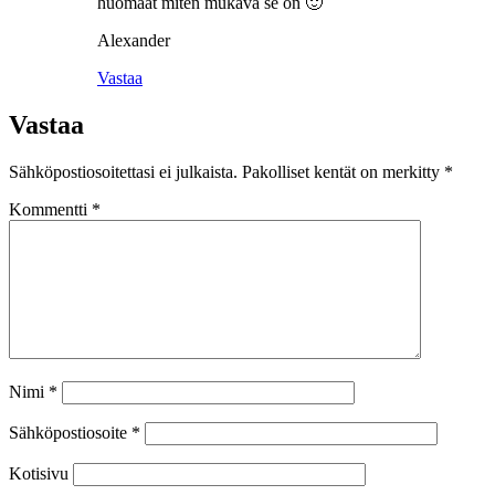
huomaat miten mukava se on 🙂
Alexander
Vastaa
Vastaa
Sähköpostiosoitettasi ei julkaista.
Pakolliset kentät on merkitty
*
Kommentti
*
Nimi
*
Sähköpostiosoite
*
Kotisivu