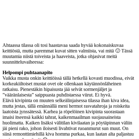
Ahtaassa tilassa oli tosi haastavaa saada hyvää kokonaiskuvaa
keittiöstä, mutta paremmat kuvat sitten valmiista, vai mitä 🙂 Tässä
muutamia niistä toiveista ja haaveista, jotka ohjasivat meitä
suunnitteluvaiheessa:
Helpompi puhtaanapito
Vaikka musta onkin keittiöissä tällä hetkellä kovasti muodissa, eivät
korkeakiiltoiset mustat ovet ole ollenkaan käytännönläheinen
ratkaisu. Pienestäkin hipaisusta jää selvät sormenjäljet ja
”vääränlaisesta” saippuasta puhdistaessa viirut. Ei hyvä.
Elävä kivipinta on muuten selkeälinjaisessa tilassa ihan kiva idea,
mutta jestas, tällä emännällä meni hermot rasvatahroja ja roiskeita
laatoista jynssätessä. Karhea ja röpelöinen kivipinta suorastaan
imaisi itseensä kaikki tahrat, kaikenmaailman suojausaineista
huolimatta. Kaiken lisäksi välitilan kivilaatan ja pöytäpinnan väliin
jäi pieni rako, johon iloisesti livahtivat ruoanmurut sun muut. On
siinä remonttimiehillä kiva homma purkaa, kun laatan alta paljastuu