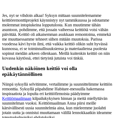
Jes, nyt se vihdoin alkaa! Syksyn mittaan suunnitelemamme
keittiöremonttiprojekti käynnistyy nyt tammikuussa ja odotamme
molemmat intopiukeina lopputulosta. Kun muutimme tähän
asuntoon, pohdimme, että jossain vaiheessa keittiötä voisi vähän
päivittää. Keittiö oli aikaisemman asukkaan remontoima, emmekä
me muuttaessamme tehneet siihen mitään muutoksia. Parissa
vuodessa kävi hyvin ilmi, että vaikka keittiö olikin suht hyvässä
kunnossa, ei se toiminnallisuuksiensa ja materiaaliensa puolesta
sopinut meidän arkeen ollenkaan. Meillä kuitenkin keittiö on niin
kovassa käytössä, ettei tietyistä jutuista voi tinkiä.
Uudenkin näköinen keittiö voi olla
epäkäytännöllinen
Niinpä syksyllä selvitimme, vertailimme ja suunnittelimme keittiön
remonttia. Syksyllä piipahdime Habitare-messuilla hakemassa
inspiraatiota ja lopulta eri keittiöfirmoista päädyimme
Keittiömaailmaan
kilpailukykyisen hinnan ja meitä miellyttävän
suunnitelman vuoksi. Keittiömaailman Anna piirsi meille
kärsivällisesti uusia suunnitelmia aina, kun mieleemme juolahti
jotain uutta ja onnistui muuttamaan välillä lennokkaatkin ideamme
toteutuskelpoisiksi ehdotuksiksi.