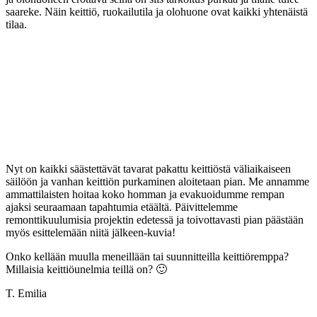
saareke. Näin keittiö, ruokailutila ja olohuone ovat kaikki yhtenäistä
tilaa.
Nyt on kaikki säästettävät tavarat pakattu keittiöstä väliaikaiseen
säilöön ja vanhan keittiön purkaminen aloitetaan pian. Me annamme
ammattilaisten hoitaa koko homman ja evakuoidumme rempan
ajaksi seuraamaan tapahtumia etäältä. Päivittelemme
remonttikuulumisia projektin edetessä ja toivottavasti pian päästään
myös esittelemään niitä jälkeen-kuvia!
Onko kellään muulla meneillään tai suunnitteilla keittiöremppa?
Millaisia keittiöunelmia teillä on? 🙂
T. Emilia