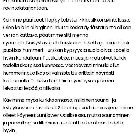
Ruokaharrastajana keskityin tosin erityisesti laivan
ravintolatarjontaan.
Söimme pääruoat Happy Lobster -klassikkoravintolassa.
Olen kalalle allerginen, mutta koska äyriäistarjonta oli sen
verran kattava, päätimme silti mennä
syömään. Naisystävä otti turskan seläkettä ja minulle tuli
puolikas hummeri. Turskan kypsyys ja suola olivat todella
hyvin kohdallaan. Tattikastike, muusi ja mäti olivat kaikki
todella skarpissa kunnossa. Vastaavasti minulla ollut
hummerinpuolikas oli valmistettu erittäin nöyrästi
keittämällä. Talossa tarjottiin myös hyvää juureen
leivottua leipää ja tillivoita.
Kävimme myös kurkkaamassa, millainen sauna- ja
kylpyläosasto laivalla oli. Sitten lapsuuden reissujen, emme
olleet käyneet Sunflower Oasiksessa, mutta saunominen
ja porealtaassa lilluminen rentoutti oikeastaan todella
hyvin.