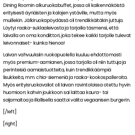
Dining Roomin alkuruokabuffet, jossa oli kaikennäköistä
erityisesti äyriäisten ja kalojen ystäville, mutta myös
muillekin. Jälkiruokapöydässä oli trendikkäitäkin juttuja.
Löytyi raaka-suklaaleivosta ja tarjoilia täsmensi, että
laivalla on oma kondiittori, joka tekee kaikki tarjolle tulevat
leivonnaiset- kuinka hienoa!
Laivan vahvuuksiin ruokapuolella kuuluu ehdottomasti
myös premium-aamianen, jossa tarjolla oli niin tuttuja ja
perinteisiä aamiaistuotteita, kuin trendikkäämpiä
lisukkeita, mm. chia-siemeniä ja raaka-kookospalleroita.
Myös erityisruokavaliot oli laivan ravintoloissa otettu hyvin
huomioon: kahvin joukkoon sai laittaa kaura- tai
soijamaitoa ja illallisella saattoi valita vegaanisen burgerin.
[/left]
[right]