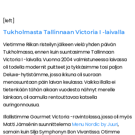
[left]
Tukholmasta Tallinnaan Victoria I -laivalla
Vietimme Riikan risteilyn jälkeen vielä yhden päivän
Tukholmassa, ennen kuin suuntasimme Tallinnaan
Victoria I -laivalla. Vuonna 2004 valmistuneessa laivassa
oli todella modernit puitteet ja tykkäsimme tosi paljon
Deluxe-hytistämme, jossa ikkuna oli suoraan
menosuuntaan päin laivan keulassa. Vaikka illalla ei
tietenkään tähän aikaan vuodesta nähnyt merelle
lainkaan, oli aamulla rentouttavaa katsella
auringonnousua.
Illallistimme Gourmet Victoria -ravintolassa, jossa oli myös
Matti Jämsénin suunnittelema
Menu Nordic by Juuri
,
samoin kuin Silja Symphonyn Bon Vivantissa. Otimme