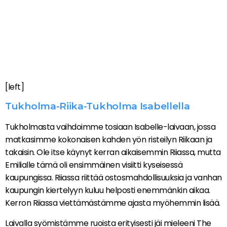
[left]
Tukholma-Riika-Tukholma Isabellella
Tukholmasta vaihdoimme tosiaan Isabelle-laivaan, jossa
matkasimme kokonaisen kahden yön risteilyn Riikaan ja
takaisin. Ole itse käynyt kerran aikaisemmin Riiassa, mutta
Emilialle tämä oli ensimmäinen visiitti kyseisessä
kaupungissa. Riiassa riittää ostosmahdollisuuksia ja vanhan
kaupungin kiertelyyn kuluu helposti enemmänkin aikaa.
Kerron Riiassa viettämästämme ajasta myöhemmin lisää.
Laivalla syömistämme ruoista erityisesti jäi mieleeni The