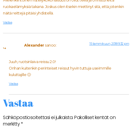
Mielenkiintoinen risteilykokonaisuus on ollut teillä ja onnistuneita
ruokaelämyksiä takana. Joskus olen itsekin miettinyt sitä, että jotenkin
näitä reittejä pitäisi yhdistellä.
Vastaa
15 tammikuun, 2018 9:32 pm
Alexander
sanoo:
Juuh, ruotsinlaiva reissu 2.0!
Onhan kuitenkin perinteiset reissut hyvin tuttuja useimmille
kuluttajille 🙂
Vastaa
Vastaa
Sähköpostiosoitettasi ei julkaista.
Pakolliset kentät on
merkitty
*