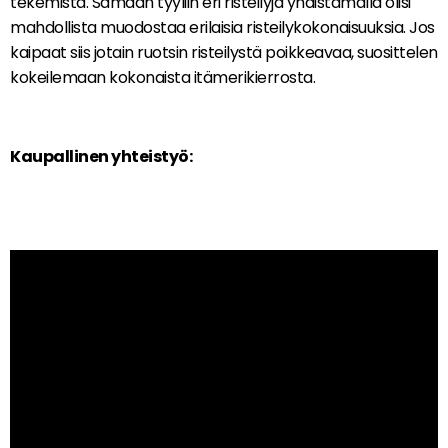
tekemistä. Samaan tyyliin eri risteilyjä yhdistämällä olisi
mahdollista muodostaa erilaisia risteilykokonaisuuksia. Jos
kaipaat siis jotain ruotsin risteilystä poikkeavaa, suosittelen
kokeilemaan kokonaista itämerikierrosta.
Kaupallinen yhteistyö: