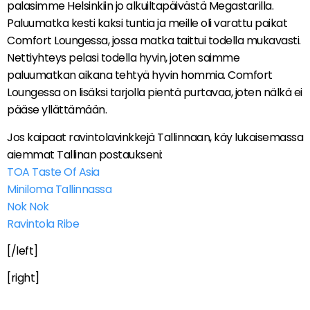
palasimme Helsinkiin jo alkuiltapäivästä Megastarilla.
Paluumatka kesti kaksi tuntia ja meille oli varattu paikat
Comfort Loungessa, jossa matka taittui todella mukavasti.
Nettiyhteys pelasi todella hyvin, joten saimme
paluumatkan aikana tehtyä hyvin hommia. Comfort
Loungessa on lisäksi tarjolla pientä purtavaa, joten nälkä ei
pääse yllättämään.
Jos kaipaat ravintolavinkkejä Tallinnaan, käy lukaisemassa
aiemmat Tallinan postaukseni:
TOA Taste Of Asia
Miniloma Tallinnassa
Nok Nok
Ravintola Ribe
[/left]
[right]