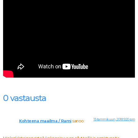
0 vastausta
15 tammikuun, 2018 9:20 pm
Kohteena maailma / Rami
sanoo: