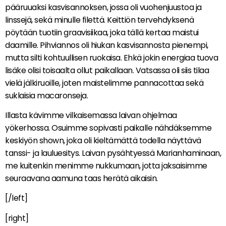
pääruuaksi kasvisannoksen, jossa oli vuohenjuustoa ja
linssejä, sekä minulle filettä. Keittiön tervehdyksenä
pöytään tuotiin graavisiikaa, joka tällä kertaa maistui
daamille. Pihviannos oli hiukan kasvisannosta pienempi,
mutta silti kohtuullisen ruokaisa. Ehkä jokin energiaa tuova
lisäke olisi toisaalta ollut paikallaan. Vatsassa oli siis tilaa
vielä jälkiruoille, joten maistelimme pannacottaa sekä
suklaisia macaronseja.
Illasta kävimme vilkaisemassa laivan ohjelmaa
yökerhossa. Osuimme sopivasti paikalle nähdäksemme
keskiyön shown, joka oli kieltämättä todella näyttävä
tanssi- ja lauluesitys. Laivan pysähtyessä Marianhaminaan,
me kuitenkin menimme nukkumaan, jotta jaksaisimme
seuraavana aamuna taas herätä aikaisin.
[/left]
[right]