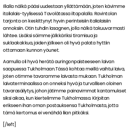
Illalla nälkä pääsi uudestaan yllättämään, joten kävimme
italialais-tyylisessä Tavolàtassa iltapalalla. Ravintolan
tarjonta on keskittynyt hyvin perinteisiin italialaisiin
annoksiin. Otin tuhdin lasagnen, jolla nälkä takuuvarmasti
lähtee. Lisäksi söimme jälkkäriksi tiramisua ja
suklaakakkua, joiden jälkeen oli hyvä palata hyttiin
ottamaan kunnon yöunet.
Aamulla oli hyvä herätä auringonpaisteeseen laivan
saapuessa Tukholmaan.Tässä kohtaa meillä vaihtui laiva,
joten otimme tavaramme laivasta mukaan. Tukholman
laivaterminaalissa on onneksi hyvä ja turvallisen oloinen
tavarasäilytys, johon jätimme painavimmat kantamukset
siksi aikaa, kun kiertelimme Tukholmassa. Kirjoitan
erikseen ihan oman postauksensa Tukholmasta, jotta
tämä kertomus ei venähdä liian pitkäksi.
[/left]