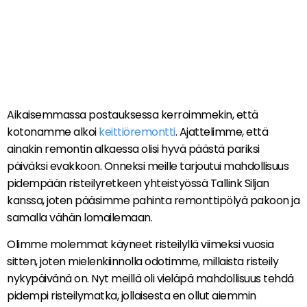
Aikaisemmassa postauksessa kerroimmekin, että
kotonamme alkoi
keittiöremontti
. Ajattelimme, että
ainakin remontin alkaessa olisi hyvä päästä pariksi
päiväksi evakkoon. Onneksi meille tarjoutui mahdollisuus
pidempään risteilyretkeen yhteistyössä Tallink Siljan
kanssa, joten pääsimme pahinta remonttipölyä pakoon ja
samalla vähän lomailemaan.
Olimme molemmat käyneet risteilyllä viimeksi vuosia
sitten, joten mielenkiinnolla odotimme, millaista risteily
nykypäivänä on. Nyt meillä oli vieläpä mahdollisuus tehdä
pidempi risteilymatka, jollaisesta en ollut aiemmin