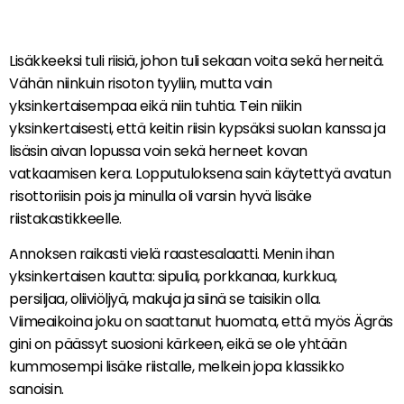
Lisäkkeeksi tuli riisiä, johon tuli sekaan voita sekä herneitä.
Vähän niinkuin risoton tyyliin, mutta vain
yksinkertaisempaa eikä niin tuhtia. Tein niikin
yksinkertaisesti, että keitin riisin kypsäksi suolan kanssa ja
lisäsin aivan lopussa voin sekä herneet kovan
vatkaamisen kera. Lopputuloksena sain käytettyä avatun
risottoriisin pois ja minulla oli varsin hyvä lisäke
riistakastikkeelle.
Annoksen raikasti vielä raastesalaatti. Menin ihan
yksinkertaisen kautta: sipulia, porkkanaa, kurkkua,
persiljaa, oliiviöljyä, makuja ja siinä se taisikin olla.
Viimeaikoina joku on saattanut huomata, että myös Ägräs
gini on päässyt suosioni kärkeen, eikä se ole yhtään
kummosempi lisäke riistalle, melkein jopa klassikko
sanoisin.