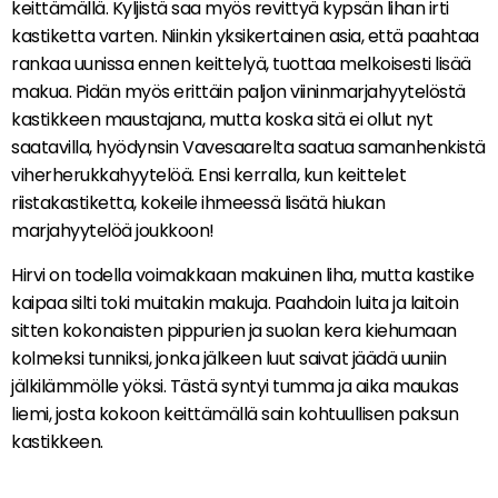
keittämällä. Kyljistä saa myös revittyä kypsän lihan irti
kastiketta varten. Niinkin yksikertainen asia, että paahtaa
rankaa uunissa ennen keittelyä, tuottaa melkoisesti lisää
makua. Pidän myös erittäin paljon viininmarjahyytelöstä
kastikkeen maustajana, mutta koska sitä ei ollut nyt
saatavilla, hyödynsin Vavesaarelta saatua samanhenkistä
viherherukkahyytelöä. Ensi kerralla, kun keittelet
riistakastiketta, kokeile ihmeessä lisätä hiukan
marjahyytelöä joukkoon!
Hirvi on todella voimakkaan makuinen liha, mutta kastike
kaipaa silti toki muitakin makuja. Paahdoin luita ja laitoin
sitten kokonaisten pippurien ja suolan kera kiehumaan
kolmeksi tunniksi, jonka jälkeen luut saivat jäädä uuniin
jälkilämmölle yöksi. Tästä syntyi tumma ja aika maukas
liemi, josta kokoon keittämällä sain kohtuullisen paksun
kastikkeen.