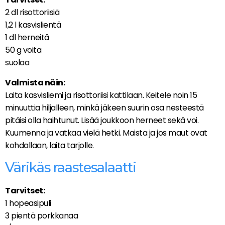
2 dl risottoriisiä
1,2 l kasvislientä
1 dl herneitä
50 g voita
suolaa
Valmista näin:
Laita kasvisliemi ja risottoriisi kattilaan. Keitele noin 15
minuuttia hiljalleen, minkä jäkeen suurin osa nesteestä
pitäisi olla haihtunut. Lisää joukkoon herneet sekä voi.
Kuumenna ja vatkaa vielä hetki. Maista ja jos maut ovat
kohdallaan, laita tarjolle.
Värikäs raastesalaatti
Tarvitset:
1 hopeasipuli
3 pientä porkkanaa