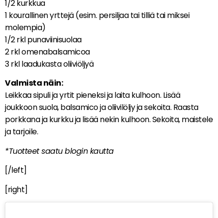
1/2 kurkkua
1 kourallinen yrttejä (esim. persiljaa tai tilliä tai miksei
molempia)
1/2 rkl punaviinisuolaa
2 rkl omenabalsamicoa
3 rkl laadukasta oliiviöljyä
Valmista näin:
Leikkaa sipuli ja yrtit pieneksi ja laita kulhoon. Lisää
joukkoon suola, balsamico ja oliivilöljy ja sekoita. Raasta
porkkana ja kurkku ja lisää nekin kulhoon. Sekoita, maistele
ja tarjoile.
*Tuotteet saatu blogin kautta
[/left]
[right]