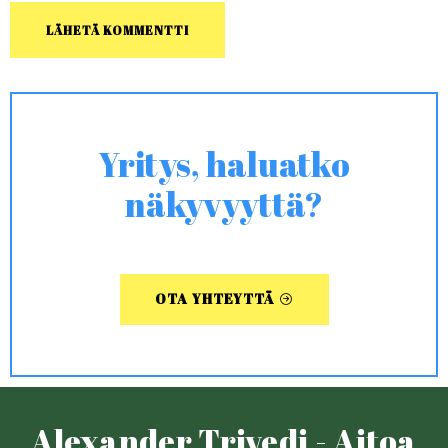
Yritys, haluatko
näkyvyyttä?
OTA YHTEYTTÄ
Alexander Trivedi - Aitoa