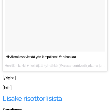
Hirviliemi saa viettää yön lämpöisesti #arkiruokaa
Henkilön
kokki 🍴 keittäjä 🍾 kylmähkö
(@alexandertrivedi) jakama julkaisu
[/right]
[left]
Lisäke risottoriisistä
Tarvitset: