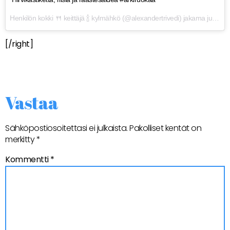
Henkilön
kokki 🍴 keittäjä 🍾 kylmähkö
(@alexandertrivedi) jakama julkaisu
[/right]
Vastaa
Sähköpostiosoitettasi ei julkaista.
Pakolliset kentät on
merkitty
*
Kommentti
*