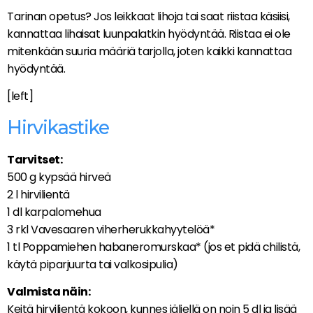
Tarinan opetus? Jos leikkaat lihoja tai saat riistaa käsiisi,
kannattaa lihaisat luunpalatkin hyödyntää. Riistaa ei ole
mitenkään suuria määriä tarjolla, joten kaikki kannattaa
hyödyntää.
[left]
Hirvikastike
Tarvitset:
500 g kypsää hirveä
2 l hirvilientä
1 dl karpalomehua
3 rkl Vavesaaren viherherukkahyytelöä*
1 tl Poppamiehen habaneromurskaa* (jos et pidä chilistä,
käytä piparjuurta tai valkosipulia)
Valmista näin:
Keitä hirvilientä kokoon, kunnes jäljellä on noin 5 dl ja lisää