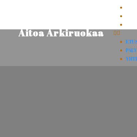
ETU
PAL
YHT
Aitoa Arkiruokaa
ETU
PAL
YHT