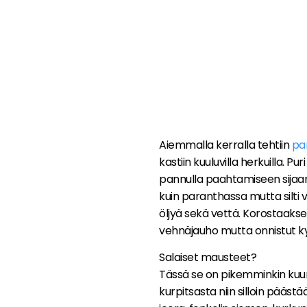
Aiemmalla kerralla tehtiin
pa
kastiin kuuluvilla herkuilla. P
pannulla paahtamiseen sijaan
kuin paranthassa mutta silti v
öljyä sekä vettä. Korostaakseni
vehnäjauho mutta onnistut kyll
Salaiset mausteet?
Tässä se on pikemminkin kuuma
kurpitsasta niin silloin päästä