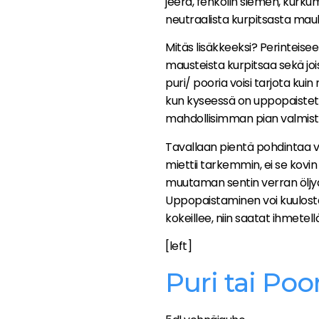
jeera, fenkolin siemen, kurkum
neutraalista kurpitsasta mau
Mitäs lisäkkeeksi? Perinteise
mausteista kurpitsaa sekä joi
puri/ pooria voisi tarjota kui
kun kyseessä on uppopaistett
mahdollisimman pian valmistu
Tavallaan pientä pohdintaa 
miettii tarkemmin, ei se kovin
muutaman sentin verran öljyä 
Uppopaistaminen voi kuulostaa
kokeillee, niin saatat ihmetel
[left]
Puri tai Poor