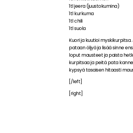
1tl jeera (juustokumina)
1tl kurkuma
1tl chili
1tl suola
Kuori ja kuutioi myskikurpits
pataan öljyä ja lisää sinne ens
loput mausteet ja paista hetk
kurpitsaa ja peitä pata kanne
kypsyä tasaisen hitaasti maus
[/left]
[right]