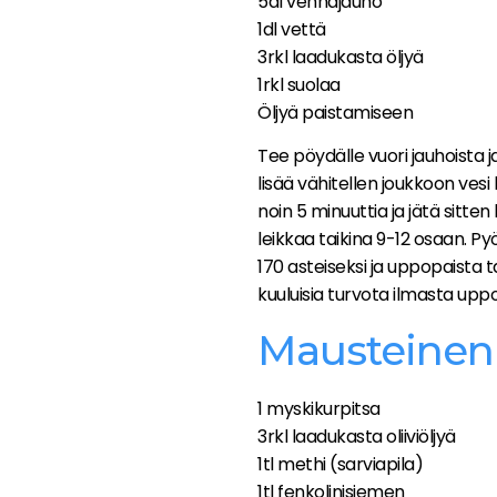
5dl vehnäjauho
1dl vettä
3rkl laadukasta öljyä
1rkl suolaa
Öljyä paistamiseen
Tee pöydälle vuori jauhoista ja
lisää vähitellen joukkoon vesi
noin 5 minuuttia ja jätä sitten
leikkaa taikina 9-12 osaan. Pyö
170 asteiseksi ja uppopaista t
kuuluisia turvota ilmasta upp
Mausteinen 
1 myskikurpitsa
3rkl laadukasta oliiviöljyä
1tl methi (sarviapila)
1tl fenkolinisiemen