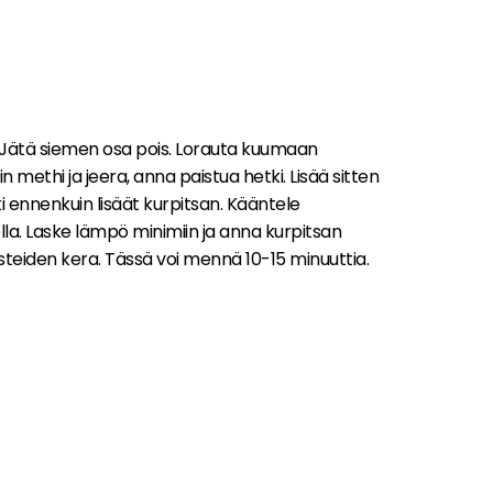
a. Jätä siemen osa pois. Lorauta kuumaan
in methi ja jeera, anna paistua hetki. Lisää sitten
i ennenkuin lisäät kurpitsan. Kääntele
lla. Laske lämpö minimiin ja anna kurpitsan
teiden kera. Tässä voi mennä 10-15 minuuttia.