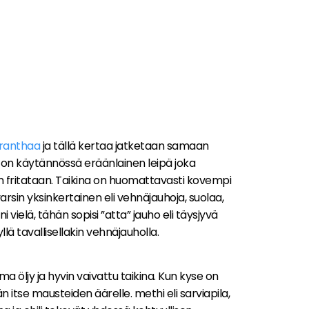
ranthaa
ja tällä kertaa jatketaan samaan
uri on käytännössä eräänlainen leipä joka
 fritataan. Taikina on huomattavasti kovempi
arsin yksinkertainen eli vehnäjauhoja, suolaa,
 vielä, tähän sopisi ”atta” jauho eli täysjyvä
ä tavallisellakin vehnäjauholla.
 öljy ja hyvin vaivattu taikina. Kun kyse on
än itse mausteiden äärelle. methi eli sarviapila,