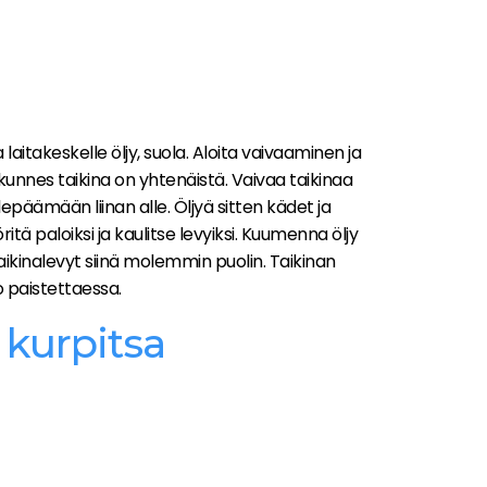
 laitakeskelle öljy, suola. Aloita vaivaaminen ja
 kunnes taikina on yhtenäistä. Vaivaa taikinaa
 lepäämään liinan alle. Öljyä sitten kädet ja
ritä paloiksi ja kaulitse levyiksi. Kuumenna öljy
aikinalevyt siinä molemmin puolin. Taikinan
o paistettaessa.
kurpitsa