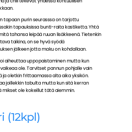
a ja chili tekevät yhdessä kohtuullisen
kkaan.
en tapaan purin seurasssa on tarjottu
ssakin tapauksissa bunti-raita kastiketta. Yhtä
n mitä tahansa leipää ruuan lisäkkeenä. Tietenkin
ava taikina, on se hyvä syödä
ksen jälkeen jotta maku on kohdallaan.
voi aiheuttaa uppopaistaminen mutta kun
 vaikeaa ole. Tarvitset pannun pohjalle vain
ja oletkin frittaamassa alta aika yksikön.
 joillekkin tabulta mutta kun sitä kerran
lä mikset ole kokeillut tätä aiemmin.
i (12kpl)