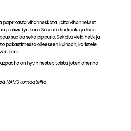
ta paprikasta vihanneskota. Laita vihannekset
a oliiviöljyn kera. Soseuta karkeaksi ja lisää
aus suolaa sekä pippuria. Sekoita vielä hetki ja
tto pakastimessa olleeseen kulhoon, koristele
leivän kera.
azpacho on hyvin nestepitoista, joten ohenna
ssä NAMS tomaateilta