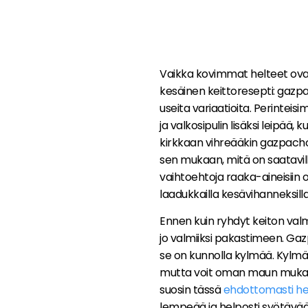
Vaikka kovimmat helteet ovat 
kesäinen keittoresepti: gazp
useita variaatioita. Perinteis
ja valkosipulin lisäksi leipää,
kirkkaan vihreääkin gazpachoa
sen mukaan, mitä on saatavil
vaihtoehtoja raaka-aineisiin 
laadukkailla kesävihanneksill
Ennen kuin ryhdyt keiton val
jo valmiiksi pakastimeen. Gaz
se on kunnolla kylmää. Kylmäpu
mutta voit oman maun mukaan 
suosin tässä
ehdottomasti h
lempeää ja helposti syötävää.