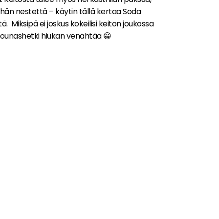
ähän nestettä – käytin tällä kertaa Soda
ä. Miksipä ei joskus kokeilisi keiton joukossa
si lounashetki hiukan venähtää 😀