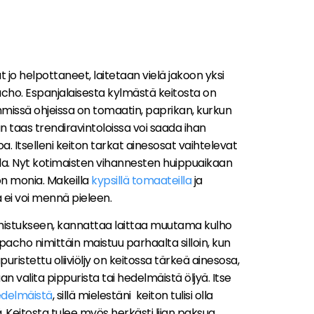
jo helpottaneet, laitetaan vielä jakoon yksi
acho. Espanjalaisesta kylmästä keitosta on
immissä ohjeissa on tomaatin, paprikan, kurkun
 kun taas trendiravintoloissa voi saada ihan
. Itselleni keiton tarkat ainesosat vaihtelevat
la. Nyt kotimaisten vihannesten huippuaikaan
on monia. Makeilla
kypsillä tomaateilla
ja
a ei voi mennä pieleen.
mistukseen, kannattaa laittaa muutama kulho
pacho nimittäin maistuu parhaalta silloin, kun
ristettu oliiviöljy on keitossa tärkeä ainesosa,
valita pippurista tai hedelmäistä öljyä. Itse
edelmäistä
, sillä mielestäni keiton tulisi olla
 Keitosta tulee myös herkästi liian paksua,