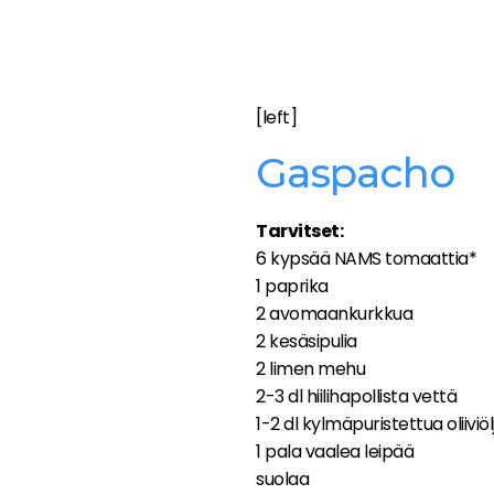
[left]
Gaspacho
Tarvitset:
6 kypsää NAMS tomaattia*
1 paprika
2 avomaankurkkua
2 kesäsipulia
2 limen mehu
2-3 dl hiilihapollista vettä
1-2 dl kylmäpuristettua oliiviöl
1 pala vaalea leipää
suolaa