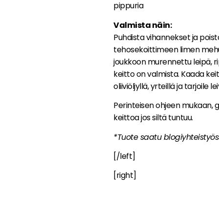
pippuria
Valmista näin:
Puhdista vihannekset ja pois
tehosekoittimeen limen mehun j
joukkoon murennettu leipä, rip
keitto on valmista. Kaada kei
oliiviöljyllä, yrteillä ja tarjoile 
Perinteisen ohjeen mukaan, g
keittoa jos siltä tuntuu.
*Tuote saatu blogiyhteistyö
[/left]
[right]