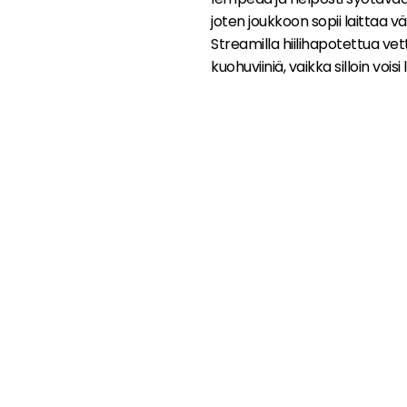
joten joukkoon sopii laittaa v
Streamilla hiilihapotettua vett
kuohuviiniä, vaikka silloin voi