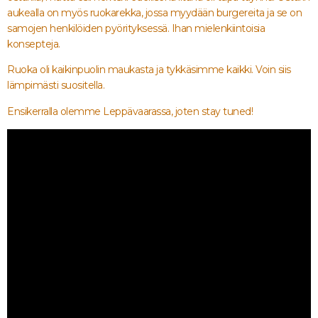
aukealla on myös ruokarekka, jossa myydään burgereita ja se on
samojen henkilöiden pyörityksessä. Ihan mielenkiintoisia
konsepteja.
Ruoka oli kaikinpuolin maukasta ja tykkäsimme kaikki. Voin siis
lämpimästi suositella.
Ensikerralla olemme Leppävaarassa, joten stay tuned!