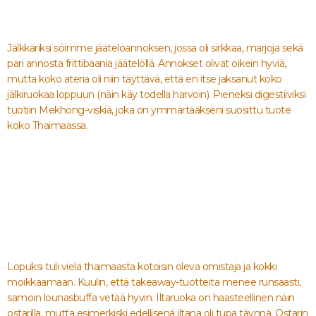
Jälkkäriksi söimme jäätelöannoksen, jossa oli sirkkaa, marjoja sekä
pari annosta frittibaania jäätelöllä. Annokset olivat oikein hyviä,
mutta koko ateria oli niin täyttävä, että en itse jaksanut koko
jälkiruokaa loppuun (näin käy todella harvoin). Pieneksi digestiiviksi
tuotiin Mekhong-viskiä, joka on ymmärtääkseni suosittu tuote
koko Thaimaassa.
Lopuksi tuli vielä thaimaasta kotoisin oleva omistaja ja kokki
moikkaamaan. Kuulin, että takeaway-tuotteita menee runsaasti,
samoin lounasbuffa vetää hyvin. Iltaruoka on haasteellinen näin
ostarilla, mutta esimerkiski edellisenä iltana oli tupa täynnä. Ostarin