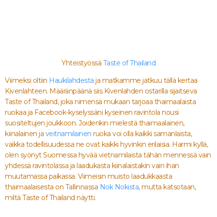
Yhteistyössä
Taste of Thailand
Viimeksi oltiin
Haukilahdesta
ja matkamme jatkuu tällä kertaa
Kivenlahteen. Määränpäänä siis Kivenlahden ostarilla sijaitseva
Taste of Thailand, joka nimensä mukaan tarjoaa thaimaalaista
ruokaa ja Facebook-kyselyssäni kyseinen ravintola nousi
suositeltujen joukkoon. Joidenkin mielestä thaimaalainen,
kiinalainen ja
veitnamilainen
ruoka voi olla kaikki samanlaista,
vaikka todellisuudessa ne ovat kaikki hyvinkin erilaisia. Harmi kyllä,
olen syönyt Suomessa hyvää vietnamilaista tähän mennessä vain
yhdessä ravintolassa ja laadukasta kiinalaistakin vain ihan
muutamassa paikassa. Viimeisin muisto laadukkaasta
thaimaalaisesta on Tallinnassa
Nok Nokista
, mutta katsotaan,
miltä Taste of Thailand näytti.