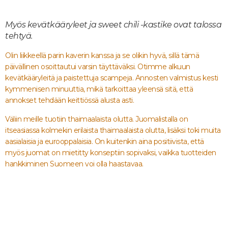
Myös kevätkääryleet ja sweet chili -kastike ovat talossa
tehtyä.
Olin liikkeellä parin kaverin kanssa ja se olikin hyvä, sillä tämä
päivällinen osoittautui varsin täyttäväksi. Otimme alkuun
kevätkääryleitä ja paistettuja scampeja. Annosten valmistus kesti
kymmenisen minuuttia, mikä tarkoittaa yleensä sitä, että
annokset tehdään keittiössä alusta asti.
Väliin meille tuotiin thaimaalaista olutta. Juomalistalla on
itseasiassa kolmekin erilaista thaimaalaista olutta, lisäksi toki muita
aasialaisia ja eurooppalaisia. On kuitenkin aina positiivista, että
myös juomat on mietitty konseptiin sopivaksi, vaikka tuotteiden
hankkiminen Suomeen voi olla haastavaa.