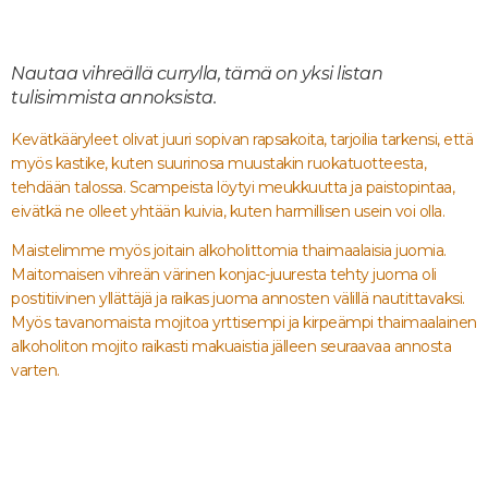
Nautaa vihreällä currylla, tämä on yksi listan
tulisimmista annoksista.
Kevätkääryleet olivat juuri sopivan rapsakoita, tarjoilia tarkensi, että
myös kastike, kuten suurinosa muustakin ruokatuotteesta,
tehdään talossa. Scampeista löytyi meukkuutta ja paistopintaa,
eivätkä ne olleet yhtään kuivia, kuten harmillisen usein voi olla.
Maistelimme myös joitain alkoholittomia thaimaalaisia juomia.
Maitomaisen vihreän värinen konjac-juuresta tehty juoma oli
postitiivinen yllättäjä ja raikas juoma annosten välillä nautittavaksi.
Myös tavanomaista mojitoa yrttisempi ja kirpeämpi thaimaalainen
alkoholiton mojito raikasti makuaistia jälleen seuraavaa annosta
varten.