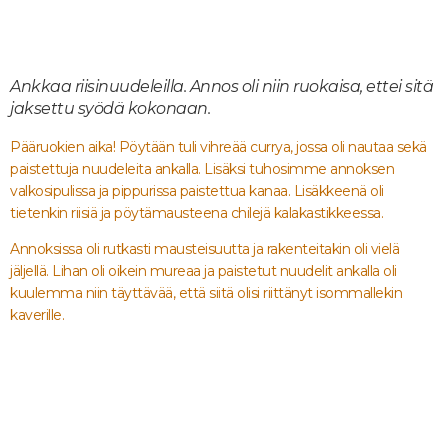
Ankkaa riisinuudeleilla. Annos oli niin ruokaisa, ettei sitä
jaksettu syödä kokonaan.
Pääruokien aika! Pöytään tuli vihreää currya, jossa oli nautaa sekä
paistettuja nuudeleita ankalla. Lisäksi tuhosimme annoksen
valkosipulissa ja pippurissa paistettua kanaa. Lisäkkeenä oli
tietenkin riisiä ja pöytämausteena chilejä kalakastikkeessa.
Annoksissa oli rutkasti mausteisuutta ja rakenteitakin oli vielä
jäljellä. Lihan oli oikein mureaa ja paistetut nuudelit ankalla oli
kuulemma niin täyttävää, että siitä olisi riittänyt isommallekin
kaverille.