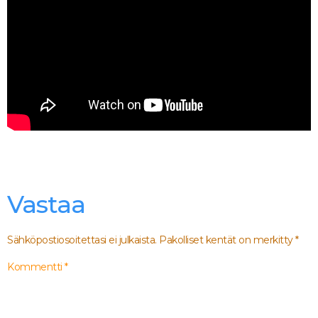
Vastaa
Sähköpostiosoitettasi ei julkaista.
Pakolliset kentät on merkitty
*
Kommentti
*