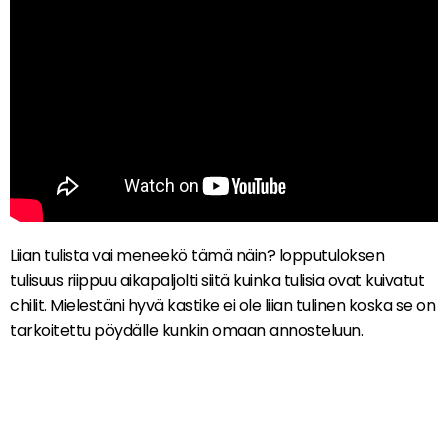
Liian tulista vai meneekö tämä näin? lopputuloksen
tulisuus riippuu aikapaljolti siitä kuinka tulisia ovat kuivatut
chilit. Mielestäni hyvä kastike ei ole liian tulinen koska se on
tarkoitettu pöydälle kunkin omaan annosteluun.