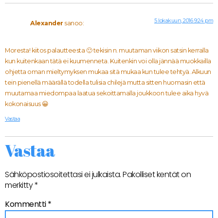
5 lokakuun, 2016 9:24 pm
Alexander
sanoo:
Moresta! kiitos palautteesta 🙂 tekisin n. muutaman viikon satsin kerralla
kun kuitenkaan tätä ei kuumenneta. Kuitenkin voi olla jännää muokkailla
ohjetta oman mieltymyksen mukaa sitä mukaa kun tulee tehtyä. Alkuun
tein pienellä määrällä todella tulisia chilejä mutta sitten huomasin että
muutamaa miedompaa laatua sekoittamalla joukkoon tulee aika hyvä
kokonaisuus 😀
Vastaa
Vastaa
Sähköpostiosoitettasi ei julkaista.
Pakolliset kentät on
merkitty
*
Kommentti
*