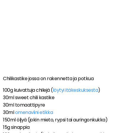
Chilikastike jossa on rakennetta ja potkua
100g kuivattuja chilejä (
löytyi itäkeskuksesta
)
30ml sweet chili kastike
30ml tomaattipyre
30ml
omenaviini etikka
150ml öljyä (jokin mieto, rypsi tai auringonkukka)
15g sinappia