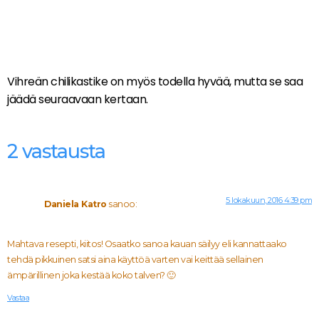
Vihreän chilikastike on myös todella hyvää, mutta se saa
jäädä seuraavaan kertaan.
2 vastausta
5 lokakuun, 2016 4:39 pm
Daniela Katro
sanoo:
Mahtava resepti, kiitos! Osaatko sanoa kauan säilyy eli kannattaako
tehdä pikkuinen satsi aina käyttöä varten vai keittää sellainen
ämpärillinen joka kestää koko talven? 🙂
Vastaa