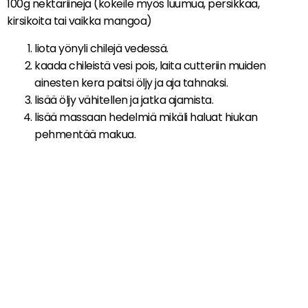
100g nektariineja (kokeile myös luumua, persikkaa,
kirsikoita tai vaikka mangoa)
liota yönyli chilejä vedessä.
kaada chileistä vesi pois, laita cutteriin muiden
ainesten kera paitsi öljy ja aja tahnaksi.
lisää öljy vähitellen ja jatka ajamista.
lisää massaan hedelmiä mikäli haluat hiukan
pehmentää makua.