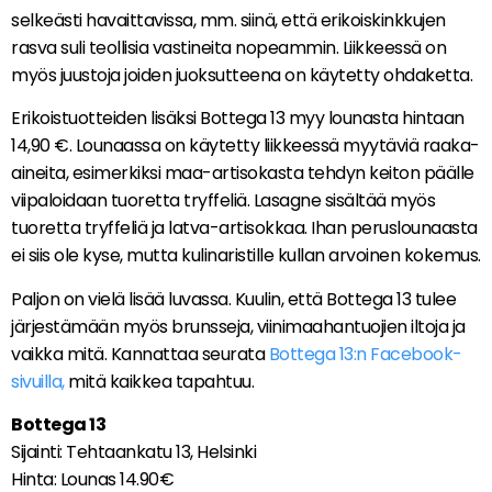
selkeästi havaittavissa, mm. siinä, että erikoiskinkkujen
rasva suli teollisia vastineita nopeammin. Liikkeessä on
myös juustoja joiden juoksutteena on käytetty ohdaketta.
Erikoistuotteiden lisäksi Bottega 13 myy lounasta hintaan
14,90 €. Lounaassa on käytetty liikkeessä myytäviä raaka-
aineita, esimerkiksi maa-artisokasta tehdyn keiton päälle
viipaloidaan tuoretta tryffeliä. Lasagne sisältää myös
tuoretta tryffeliä ja latva-artisokkaa. Ihan peruslounaasta
ei siis ole kyse, mutta kulinaristille kullan arvoinen kokemus.
Paljon on vielä lisää luvassa. Kuulin, että Bottega 13 tulee
järjestämään myös brunsseja, viinimaahantuojien iltoja ja
vaikka mitä. Kannattaa seurata
Bottega 13:n Facebook-
sivuilla,
mitä kaikkea tapahtuu.
Bottega 13
Sijainti: Tehtaankatu 13, Helsinki
Hinta: Lounas 14.90€