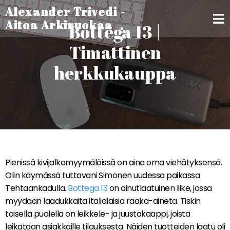
Alexander Trivedi -
Aitoa Arkiruokaa
Bottega 13 |
Timattinen
herkkukauppa
Pienissä kivijalkamyymälöissä on aina oma viehätyksensä.
Olin käymässä tuttavani Simonen uudessa paikassa
Tehtaankadulla.
Bottega 13
on ainutlaatuinen liike, jossa
myydään laadukkaita italialaisia raaka-aineta. Tiskin
toisella puolella on leikkele- ja juustokaappi, joista
leikataan asiakkaille tilauksesta. Näiden tuotteiden laatu oli