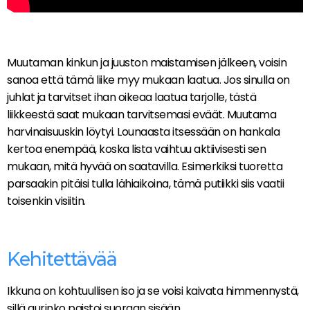
Muutaman kinkun ja juuston maistamisen jälkeen, voisin
sanoa että tämä liike myy mukaan laatua. Jos sinulla on
juhlat ja tarvitset ihan oikeaa laatua tarjolle, tästä
liikkeestä saat mukaan tarvitsemasi eväät. Muutama
harvinaisuuskin löytyi. Lounaasta itsessään on hankala
kertoa enempää, koska lista vaihtuu aktiivisesti sen
mukaan, mitä hyvää on saatavilla. Esimerkiksi tuoretta
parsaakin pitäisi tulla lähiaikoina, tämä putiikki siis vaatii
toisenkin visiitin.
Kehitettävää
Ikkuna on kohtuullisen iso ja se voisi kaivata himmennystä,
sillä aurinko paistoi suoraan sisään.