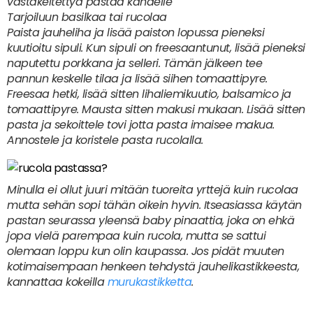
vastakeitettyä pastaa kahdelle
Tarjoiluun basilkaa tai rucolaa
Paista jauheliha ja lisää paiston lopussa pieneksi
kuutioitu sipuli. Kun sipuli on freesaantunut, lisää pieneksi
naputettu porkkana ja selleri. Tämän jälkeen tee
pannun keskelle tilaa ja lisää siihen tomaattipyre.
Freesaa hetki, lisää sitten lihaliemikuutio, balsamico ja
tomaattipyre. Mausta sitten makusi mukaan. Lisää sitten
pasta ja sekoittele tovi jotta pasta imaisee makua.
Annostele ja koristele pasta rucolalla.
Minulla ei ollut juuri mitään tuoreita yrttejä kuin rucolaa
mutta sehän sopi tähän oikein hyvin. Itseasiassa käytän
pastan seurassa yleensä baby pinaattia, joka on ehkä
jopa vielä parempaa kuin rucola, mutta se sattui
olemaan loppu kun olin kaupassa. Jos pidät muuten
kotimaisempaan henkeen tehdystä jauhelikastikkeesta,
kannattaa kokeilla
murukastikketta
.