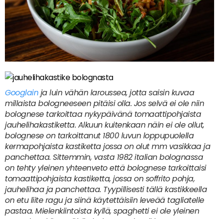
Googlain
ja luin vähän laroussea, jotta saisin kuvaa
millaista bologneeseen pitäisi olla. Jos selvä ei ole niin
bolognese tarkoittaa nykypäivänä tomaattipohjaista
jauhelihakastiketta. Alkuun kuitenkaan näin ei ole ollut,
bolognese on tarkoittanut 1800 luvun loppupuolella
kermapohjaista kastiketta jossa on olut mm vasikkaa ja
panchettaa. Sittemmin, vasta 1982 italian bolognassa
on tehty yleinen yhteenveto että bolognese tarkoittaisi
tomaattipohjaista kastiketta, jossa on soffrito pohja,
jauhelihaa ja panchettaa. Tyypillisesti tällä kastikkeella
on etu liite ragu ja siinä käytettäisiin leveää tagliatelle
pastaa. Mielenkiintoista kyllä, spaghetti ei ole yleinen