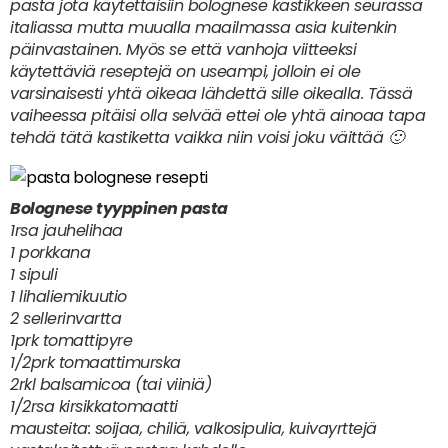
pasta jota käytettäisiin bolognese kastikkeen seurassa
italiassa mutta muualla maailmassa asia kuitenkin
päinvastainen. Myös se että vanhoja viitteeksi
käytettäviä reseptejä on useampi, jolloin ei ole
varsinaisesti yhtä oikeaa lähdettä sille oikealla. Tässä
vaiheessa pitäisi olla selvää ettei ole yhtä ainoaa tapa
tehdä tätä kastiketta vaikka niin voisi joku väittää 🙂
Bolognese tyyppinen pasta
1rsa jauhelihaa
1 porkkana
1 sipuli
1 lihaliemikuutio
2 sellerinvartta
1prk tomattipyre
1/2prk tomaattimurska
2rkl balsamicoa (tai viiniä)
1/2rsa kirsikkatomaatti
mausteita: soijaa, chiliä, valkosipulia, kuivayrttejä