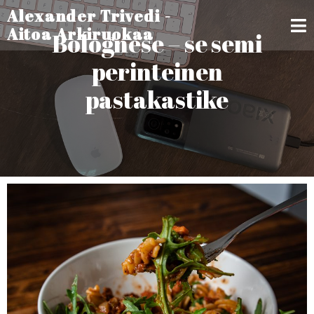
Alexander Trivedi -
Aitoa Arkiruokaa
Bolognese – se semi
perinteinen
pastakastike