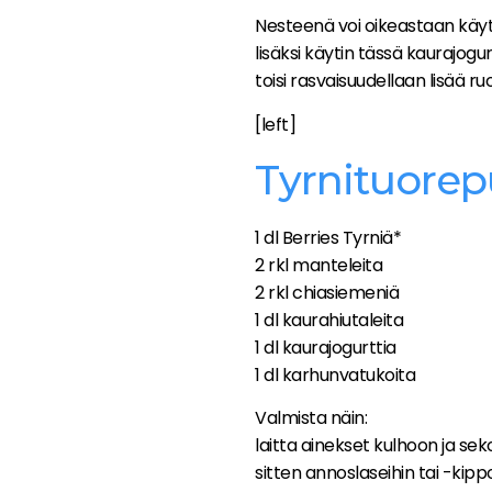
Nesteenä voi oikeastaan käy
lisäksi käytin tässä kaurajogu
toisi rasvaisuudellaan lisää ru
[left]
Tyrnituore
1 dl Berries Tyrniä*
2 rkl manteleita
2 rkl chiasiemeniä
1 dl kaurahiutaleita
1 dl kaurajogurttia
1 dl karhunvatukoita
Valmista näin:
laitta ainekset kulhoon ja sek
sitten annoslaseihin tai -kipp