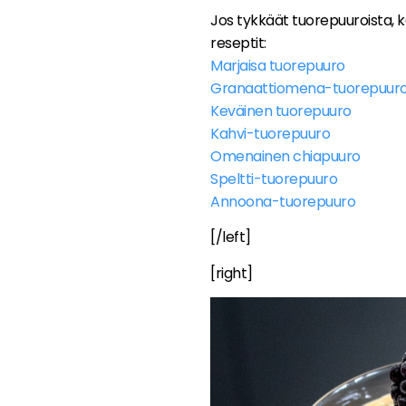
Jos tykkäät tuorepuuroista, 
reseptit:
Marjaisa tuorepuuro
Granaattiomena-tuorepuur
Keväinen tuorepuuro
Kahvi-tuorepuuro
Omenainen chiapuuro
Speltti-tuorepuuro
Annoona-tuorepuuro
[/left]
[right]