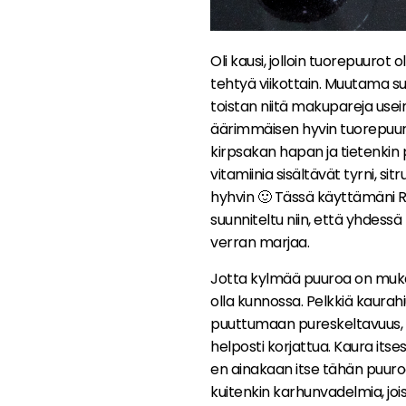
Oli kausi, jolloin tuorepuurot 
tehtyä viikottain. Muutama s
toistan niitä makupareja usein
äärimmäisen hyvin tuorepuuro
kirpsakan hapan ja tietenkin 
vitamiinia sisältävät tyrni, si
hyhvin 🙂 Tässä käyttämäni 
suunniteltu niin, että yhdess
verran marjaa.
Jotta kylmää puuroa on mukav
olla kunnossa. Pelkkiä kaurah
puuttumaan pureskeltavuus, mu
helposti korjattua. Kaura it
en ainakaan itse tähän puur
kuitenkin karhunvadelmia, joi