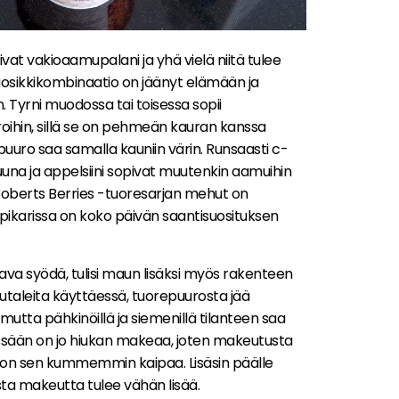
olivat vakioaamupalani ja yhä vielä niitä tulee
uosikkikombinaatio on jäänyt elämään ja
. Tyrni muodossa tai toisessa sopii
ihin, sillä se on pehmeän kauran kanssa
puuro saa samalla kauniin värin. Runsaasti c-
truuna ja appelsiini sopivat muutenkin aamuihin
Roberts Berries -tuoresarjan mehut on
ä pikarissa on koko päivän saantisuosituksen
a syödä, tulisi maun lisäksi myös rakenteen
iutaleita käyttäessä, tuorepuurosta jää
tta pähkinöillä ja siemenillä tilanteen saa
sessään on jo hiukan makeaa, joten makeutusta
oon sen kummemmin kaipaa. Lisäsin päälle
sta makeutta tulee vähän lisää.