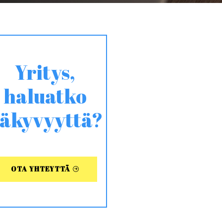
Yritys,
haluatko
äkyvyyttä?
OTA YHTEYTTÄ