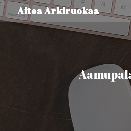
Aitoa Arkiruokaa
Aamupala