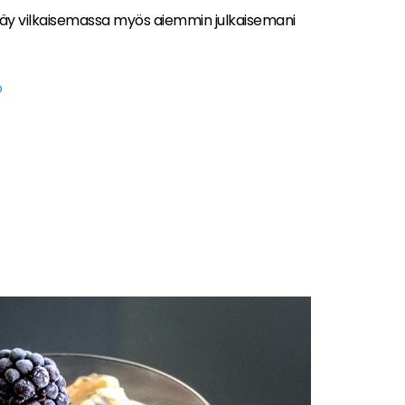
käy vilkaisemassa myös aiemmin julkaisemani
o