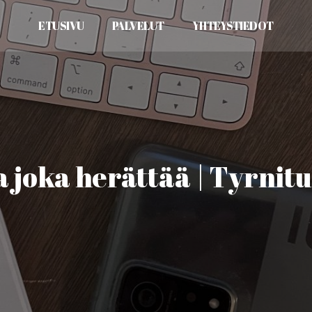
ETUSIVU
PALVELUT
YHTEYSTIEDOT
 joka herättää | Tyrnit