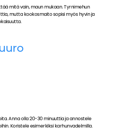
ttää mitä vain, maun mukaan. Tyrnimehun
rttia, mutta kookosmaito sopisi myös hyvin ja
okaisuutta.
puuro
oita. Anna olla 20-30 minuuttia ja annostele
oihin. Koristele esimerkiksi karhunvadelmilla.