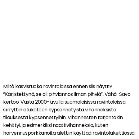
Miltä kasvisruoka ravintoloissa ennen siis näytti?
”Kärjistettynä, se oli pihviannos ilman pihviä”, Vähä-Savo
kertoo. Vasta 2000-luvulla suomalaisissa ravintoloissa
siirryttiin etukäteen kypsennetyistä vihanneksista
tilauksesta kypsennettyihin. Vihannesten tarjontakin
kehittyi, ja esimerkiksi naattivihanneksia, kuten
harvennusporkkanoita alettiin käyttää ravintolakeittiössä.