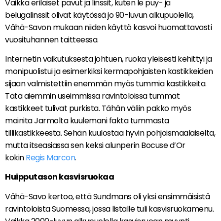
Vaikka erilaiset pavut ja linssit, kuten le puy- ja
belugalinssit olivat käytössä jo 90-luvun alkupuolella,
Vähä-Savon mukaan niiden käyttö kasvoi huomattavasti
vuosituhannen taitteessa.
Internetin vaikutuksesta johtuen, ruoka yleisesti kehittyi ja
monipuolistui ja esimerkiksi kermapohjaisten kastikkeiden
sijaan valmistettiin enemmän myös tummia kastikkeita.
Tätä aiemmin useimmissa ravintoloissa tummat
kastikkeet tulivat purkista. Tähän väliin pakko myös
mainita Jarmolta kuulemani fakta tummasta
tillikastikkeesta. Sehän kuulostaa hyvin pohjoismaalaiselta,
mutta itseasiassa sen keksi alunperin Bocuse d’Or
kokin
Regis Marcon
.
Huipputason kasvisruokaa
Vähä-Savo kertoo, että Sundmans oli yksi ensimmäisistä
ravintoloista Suomessa, jossa listalle tuli kasvisruokamenu.