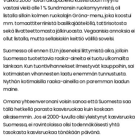
Vaikka 2000-luvun alkupuolella kasvisruoan myynti
vastasi vielä alle 1 % Sundmansin ruokamyynnistä, oli
listalla silloin kolmen ruokalajin Gröna-menu, joka koostui
mm. tomaattiterriinistä basilikajäätelöllä, tattirisotosta
sekä liivatteettomasta jälkiruoasta. Vegaanisia annoksia ei
ollut listalla, mutta sellaisiakin keittiö välillä sovelsi.
Suomessa oli ennen EU:n jäseneksi liittymistä aika, jolloin
Suomessa tuotettavia raaka-aineita ei tuotu ulkomailta
lainkaan. Kun tuontivihannekset ilmestyvät kauppoihin, sai
kotimaisten vihannesten laatu enemmän tunnustusta.
Nythän kotimaisilla raaka-aineilla on paremman laadun
maine.
Omana yhteenveronani voisin sanoa että Suomesta saa
tällä hetkellä parasta kasvisruokaa kuin koskaan
aikaisemmin. Jos ei 2000-luvulla olisi yleistynyt kasvisruoka
Suomessa, ei ravintoloissa olisi todennäköisesti yhtä
tasokasta kasvisruokaa tänäkään päivänä.