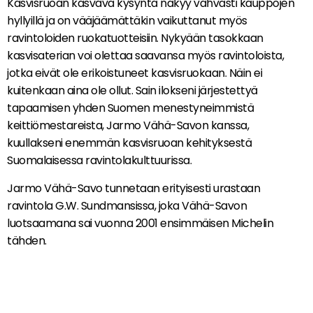
Kasvisruoan kasvava kysyntä näkyy vahvasti kauppojen
hyllyillä ja on vääjäämättäkin vaikuttanut myös
ravintoloiden ruokatuotteisiin. Nykyään tasokkaan
kasvisaterian voi olettaa saavansa myös ravintoloista,
jotka eivät ole erikoistuneet kasvisruokaan. Näin ei
kuitenkaan aina ole ollut. Sain ilokseni järjestettyä
tapaamisen yhden Suomen menestyneimmistä
keittiömestareista, Jarmo Vähä-Savon kanssa,
kuullakseni enemmän kasvisruoan kehityksestä
Suomalaisessa ravintolakulttuurissa.
Jarmo Vähä-Savo tunnetaan erityisesti urastaan
ravintola G.W. Sundmansissa, joka Vähä-Savon
luotsaamana sai vuonna 2001 ensimmäisen Michelin
tähden.